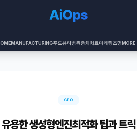
AiOps
HOME
MANUFACTURING
푸드
뷰티
병원
충치치료
마케팅
조명
MORE
GEO
유용한 생성형엔진최적화 팁과 트릭