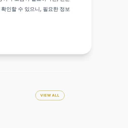
확인할 수 있으니, 필요한 정보
VIEW ALL