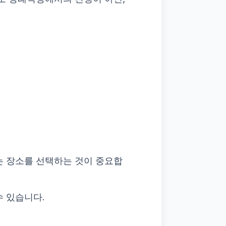
는 장소를 선택하는 것이 중요합
수 있습니다.