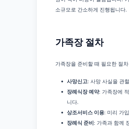
소규모로 간소하게 진행됩니다.
가족장 절차
가족장을 준비할 때 필요한 절차
사망신고
: 사망 사실을 관
장례식장 예약
: 가족장에 
니다.
상조서비스 이용
: 미리 가
장례식 준비
: 가족과 함께