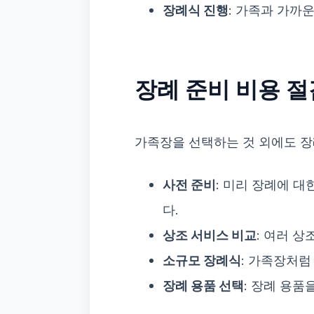
장례식 진행
: 가족과 가까
장례 준비 비용 절
가족장을 선택하는 것 외에도 장
사전 준비
: 미리 장례에 
다.
상조 서비스 비교
: 여러 
소규모 장례식
: 가족장처럼
장례 용품 선택
: 장례 용품