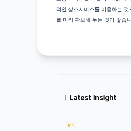
적인 상조서비스를 이용하는 것
를 미리 확보해 두는 것이 좋습니
Latest Insight
상조