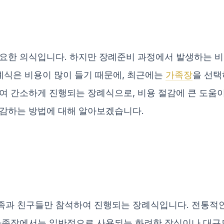
요한 의식입니다. 하지만 장례준비 과정에서 발생하는 비
장례식은 비용이 많이 들기 때문에, 최근에는
가족장
을 선택
여 간소하게 진행되는 장례식으로, 비용 절감에 큰 도움이
절감하는 방법에 대해 알아보겠습니다.
과 친구들만 참석하여 진행되는 장례식입니다. 전통적인 
 가족장에서는 일반적으로 사용되는 화려한 장식이나 대규