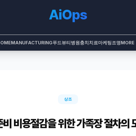
AiOps
HOME
MANUFACTURING
푸드
뷰티
병원
충치치료
마케팅
조명
MORE
상조
비 비용절감을 위한 가족장 절차의 