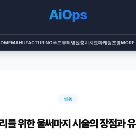
AiOps
HOME
MANUFACTURING
푸드
뷰티
병원
충치치료
마케팅
조명
MORE
병원
리를 위한 울써마지 시술의 장점과 유