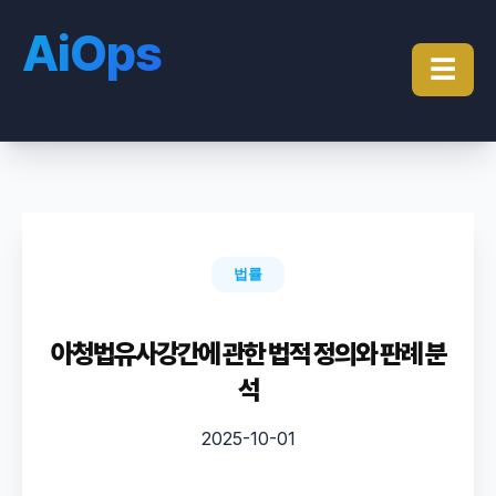
AiOps
☰
법률
아청법유사강간에 관한 법적 정의와 판례 분
석
2025-10-01