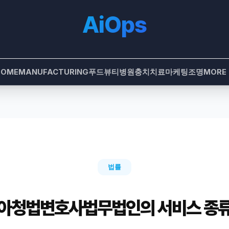
AiOps
HOME
MANUFACTURING
푸드
뷰티
병원
충치치료
마케팅
조명
MORE
법률
아청법변호사법무법인의 서비스 종